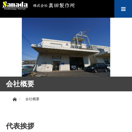
会社概要
事業内容
装置製作例
設備紹介
会社概要
直販商品
ホーム
会社概要
採用情報
代表挨拶